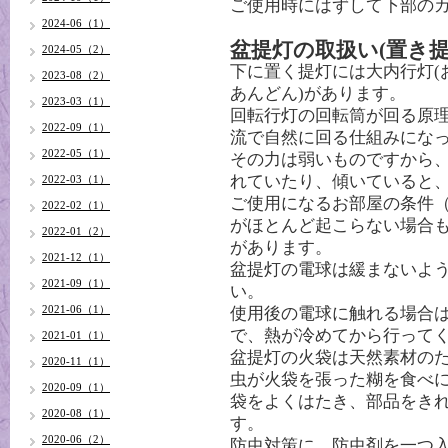
ご使用時にはずして下部の
2024-06（1）
盆提灯の取扱い(置き提
2024-05（2）
下に置く提灯には大内行灯(
2023-08（2）
あんどん)があります。
2023-03（1）
回転行灯の回転筒が回る原
2022-09（1）
流で自然に回る仕組みにな
2022-05（1）
その力は弱いものですから
れていたり、傾いていると
2022-03（1）
ご使用になるお部屋の条件
2022-02（1）
がほとんど起こらない場合
2022-01（2）
があります。
2021-12（1）
盆提灯の電球は緩まないよ
2021-09（1）
い。
2021-06（1）
使用後の電球に触れる場合
で、熱が冷めてから行って
2021-01（1）
盆提灯の火袋は天然素材の
2020-11（1）
虫が火袋を張った糊を食べ
2020-09（1）
袋をよくはたき、部品をき
2020-08（1）
す。
2020-06（2）
防虫対策に、防虫剤を一つ