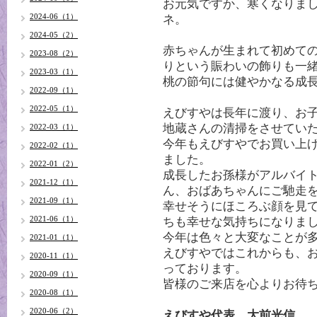
お元気ですか、寒くなりま
2024-06（1）
ネ。
2024-05（2）
赤ちゃんが生まれて初めて
2023-08（2）
りという賑わいの飾りも一
2023-03（1）
桃の節句には健やかなる成
2022-09（1）
2022-05（1）
えびすやは長年に渡り、お
地蔵さんの清掃をさせてい
2022-03（1）
今年もえびすやでお買い上
2022-02（1）
ました。
2022-01（2）
成長したお孫様がアルバイ
2021-12（1）
ん、おばあちゃんにご馳走
2021-09（1）
幸せそうにほころぶ顔を見
2021-06（1）
ちも幸せな気持ちになりま
今年は色々と大変なことが
2021-01（1）
えびすやではこれからも、
2020-11（1）
っております。
2020-09（1）
皆様のご来店を心よりお待
2020-08（1）
2020-06（2）
えびすや代表 大前光信