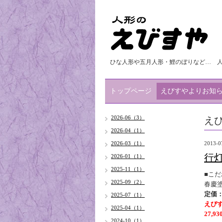
ひな人形や五月人形・鯉のぼりなど… 
トップページ
えびすやよりお知
え
2026-06（3）
2026-04（1）
2026-03（1）
2013-0
行
2026-01（1）
2025-11（1）
■こ
2025-09（2）
春慶塗
定価：
2025-07（1）
えび
2025-04（1）
27,
2024-10（1）