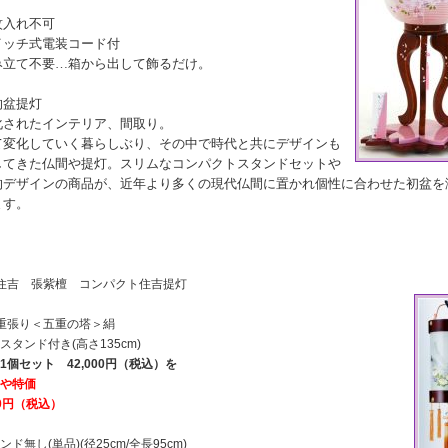
紋入れ不可
イッチ式電装コード付
み立て不要…箱から出して飾るだけ。
的盆提灯
化されたインテリア、間取り。
て変化していく暮らしぶり、その中で時代と共にデザインも
してきた仏間や提灯。スリムなコンパクトスタンドセットや
的デザインの商品が、近年より多くの現代仏間に置かれ個性に合わせた初盆を
ます。
住吉 張紫檀 コンパクト住吉提灯
重張り＜五重の塔＞絹
スタンド付き(高さ135cm)
1個セット 42,000円（税込）を
や特価
00円（税込）
ド無し(単品)(径25cm/全長95cm)