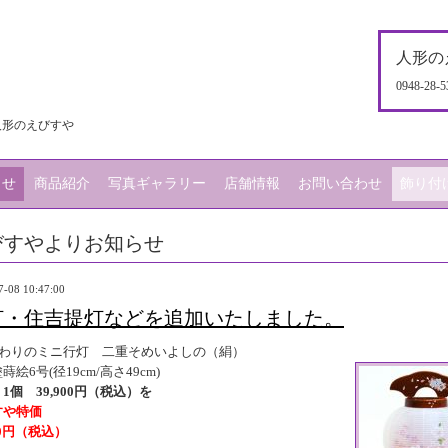
人形の
0948-28-5
人形のえびすや
らせ
商品紹介
写真ギャラリー
店舗情報
お問い合わせ
飾り付
びすやよりお知らせ
7-08 10:47:00
灯・住吉提灯などを追加いたしました。
だわりのミニ行灯 二重そめいよしの（絹）
蒔絵6号(径19cm/高さ49cm)
1個 39,900円（税込）を
すや特価
930円（税込）