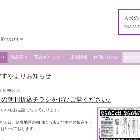
人形の
0948-28-5
人形のえびすや
らせ
商品紹介
写真ギャラリー
店舗情報
お問い合わせ
飾り付
びすやよりお知らせ
3-16 06:00:00
日の朝刊折込チラシをぜひご覧ください♪
、いつもお世話になっております。
3月16日、筑豊地区の朝刊に当店えびすやの折込チラ
、はいっております。