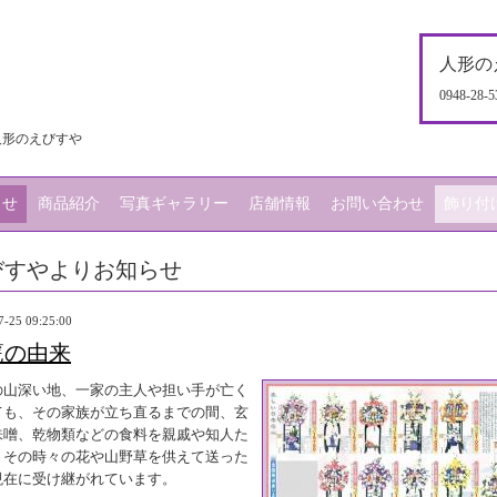
人形の
0948-28-5
人形のえびすや
らせ
商品紹介
写真ギャラリー
店舗情報
お問い合わせ
飾り付
びすやよりお知らせ
7-25 09:25:00
篭の由来
の山深い地、一家の主人や担い手が亡く
ても、その家族が立ち直るまでの間、玄
味噌、乾物類などの食料を親戚や知人た
、その時々の花や山野草を供えて送った
現在に受け継がれています。