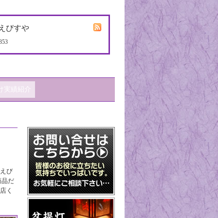
えびすや
353
け実績紹介
店えび
商品だ
来店く