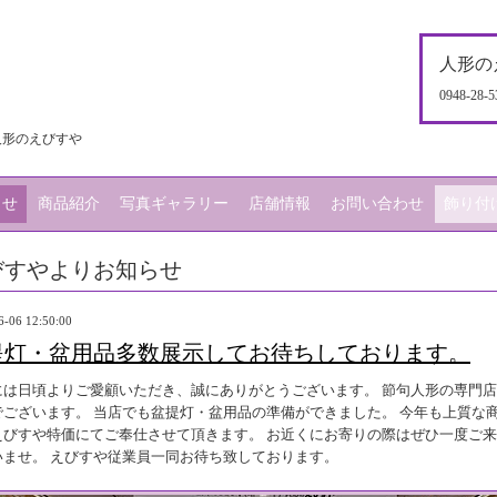
人形の
0948-28-5
人形のえびすや
らせ
商品紹介
写真ギャラリー
店舗情報
お問い合わせ
飾り付
びすやよりお知らせ
6-06 12:50:00
提灯・盆用品多数展示してお待ちしております。
には日頃よりご愛顧いただき、誠にありがとうございます。 節句人形の専門
でございます。 当店でも盆提灯・盆用品の準備ができました。 今年も上質な
えびすや特価にてご奉仕させて頂きます。 お近くにお寄りの際はぜひ一度ご
いませ。 えびすや従業員一同お待ち致しております。