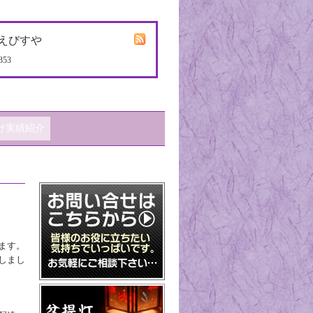
えびすや
353
け実績紹介
ます。
しまし