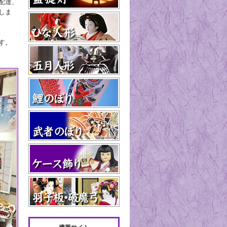
配達、
しま
す。