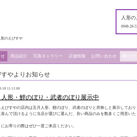
人形の
0948-28-5
人形のえびすや
らせ
商品紹介
写真ギャラリー
店舗情報
お問い合わせ
飾り付
びすやよりお知らせ
3-18 11:11:00
月人形・鯉のぼり・武者のぼり展示中
もえびすやの店内は五月人形、鯉のぼり、武者のぼりと所狭しと展示しており
に喜んで頂けるように当店が選びに選んだ、良い商品のみを数多くご用意いた
くにお寄りの際はぜひ一度ご来店ください。