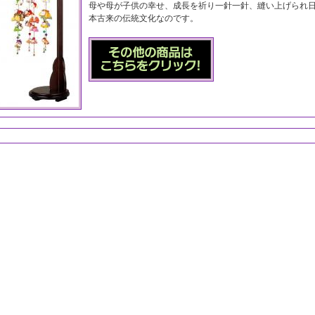
母や母が子供の幸せ、成長を祈り一針一針、縫い上げられ
本古来の伝統文化なのです。