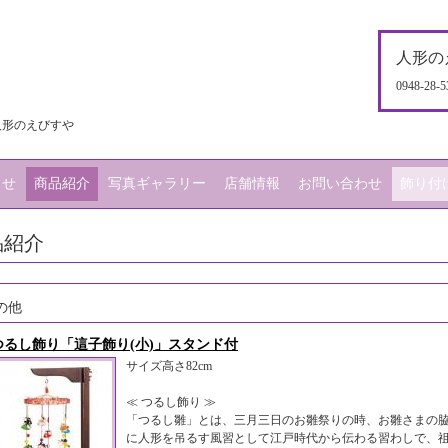
人形の
0948-28-5
人形のえびすや
らせ
商品紹介
写真ギャラリー
店舗情報
お問い合わせ
飾り付
品紹介
の他
つるし飾り「這子飾り(小)」スタンド付
サイズ高さ82cm
≪ つるし飾り ≫
「つるし雛」とは、三月三日のお雛祭りの時、お雛さまの
に人形を吊るす風習として江戸時代から伝わる習わしで、