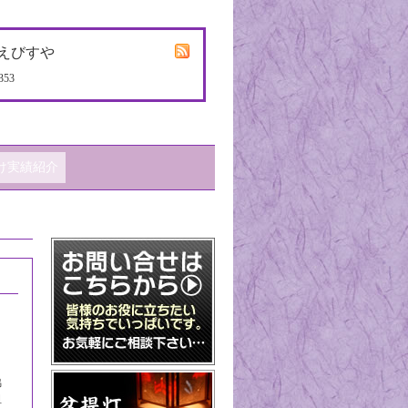
えびすや
353
け実績紹介
脇
祖