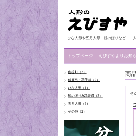
ひな人形や五月人形・鯉のぼりなど… 
トップページ
えびすやよりお知
商
盆提灯（2）
破魔弓・羽子板（2）
ひな人形（1）
そ
鯉のぼり&武者幟（2）
五月人形（3）
その他（2）